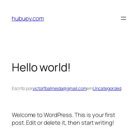
Pular
para
hubupy.com
o
conteúdo
Hello world!
Escrito por
victorfbalmeida@gmail.com
em
Uncategorized
Welcome to WordPress. This is your first
post. Edit or delete it, then start writing!